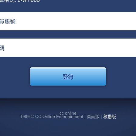
員賬號
碼
cc online
1999 © CC Online Entertainment | 桌面版 |
移動版